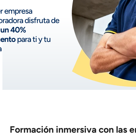
er empresa
oradora disfruta de
 un 40%
uento
para ti y tu
a
Formación inmersiva con las 