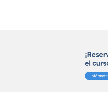
¡Reser
el cur
¡Infórmate