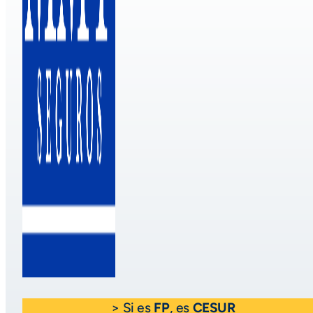
> Si es
FP
, es
CESUR