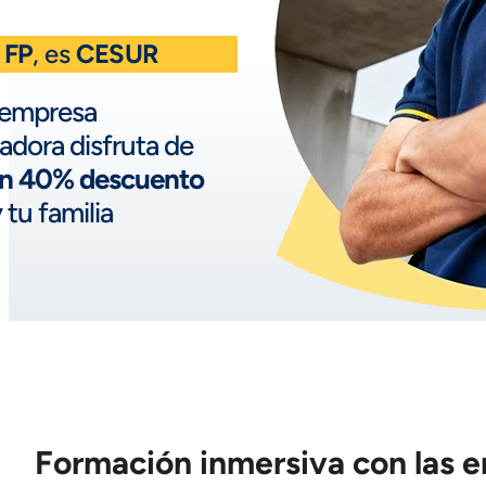
s
FP
, es
CESUR
 empresa
adora disfruta de
un 40% descuento
y tu familia
Formación inmersiva con las 