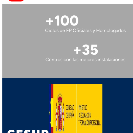
+100
Ciclos de FP Oficiales y Homologados
+35
Centros con las mejores instalaciones