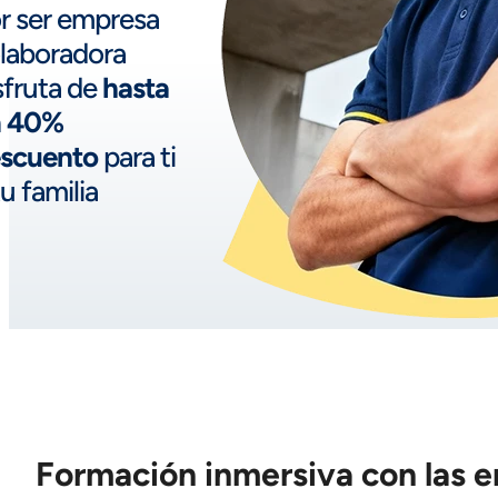
r ser empresa
laboradora
sfruta de
hasta
n 40%
scuento
para ti
tu familia
Formación inmersiva con las 