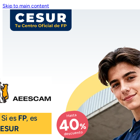
Skip to main content
Hasta
 Si es
FP
, es
40
%
ESUR
descuento